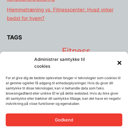
Hjemmetræning vs. Fitnesscenter: Hvad virker
bedst for hvem?
TAGS
Fitness
Balanceudstyr
Burpees
Crosstrainer
hjemme
Administrer samtykke til
hjemmetræning
Hjemmetræningsmaskiner
Håndvægte
Kettlebells
Kettlebell
cookies
motivation
swings
kost
livsstil
lunges
løb
løbebånd
mad
motivationen
For at give dig de bedste oplevelser bruger vi teknologier som cookies til
Mountain climbers
Planken
psykologi
Pull up bar
Push-ups
at gemme og/eller få adgang til enhedsoplysninger. Hvis du giver dit
sund
ribbe
Ribber
Romaskine
Selvkontrol
skade
Squat
squats
Stress
samtykke til disse teknologier, kan vi behandle data som f.eks.
træning
browsingadfærd eller unikke ID'er på dette websted. Hvis du ikke giver
Træningsbænk
Træningselastikker
træningspartner
dit samtykke eller trækker dit samtykke tilbage, kan det have en negativ
indvirkning på visse funktioner og egenskaber.
Udstyr
øvelse
Vægte
Yoga- og træningsmåtter:
øvelser
Godkend