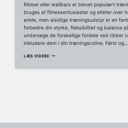
Ribber eller wallbars er blevet populært træn
bruges af fitnessentusiaster og atleter over 
enkle, men alsidige træningsudstyr er en fan
forbedre din styrke, fleksibilitet og balance på.
undersøge de forskellige fordele ved ribber 
inkludere dem i din træningsrutine. Først og…
OPBYG
LÆS VIDERE
STYRKE
OG
FORBEDRE
DIN
KROPSSTILLING
MED
TRÆNING
PÅ
RIBBER