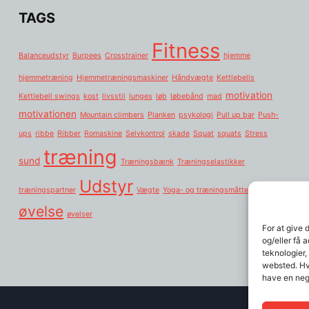
TAGS
Fitness
Balanceudstyr
Burpees
Crosstrainer
hjemme
hjemmetræning
Hjemmetræningsmaskiner
Håndvægte
Kettlebells
motivation
Kettlebell swings
kost
livsstil
lunges
løb
løbebånd
mad
motivationen
Mountain climbers
Planken
psykologi
Pull up bar
Push-
ups
ribbe
Ribber
Romaskine
Selvkontrol
skade
Squat
squats
Stress
træning
sund
Træningsbænk
Træningselastikker
Udstyr
træningspartner
Vægte
Yoga- og træningsmåtter:
øvelse
øvelser
For at give 
og/eller få 
teknologier,
websted. Hvi
have en neg