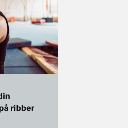
din
på ribber