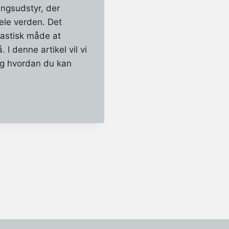
ingsudstyr, der
hele verden. Det
tastisk måde at
 I denne artikel vil vi
og hvordan du kan