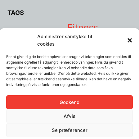
TAGS
Fitness
Balanceudstyr
Burpees
Crosstrainer
hjemme
Administrer samtykke til
hjemmetræning
Hjemmetræningsmaskiner
Håndvægte
Kettlebells
Kettlebell
cookies
motivation
swings
kost
livsstil
lunges
løb
løbebånd
mad
motivationen
For at give dig de bedste oplevelser bruger vi teknologier som cookies til
Mountain climbers
Planken
psykologi
Pull up bar
Push-ups
at gemme og/eller få adgang til enhedsoplysninger. Hvis du giver dit
sund
ribbe
Ribber
Romaskine
Selvkontrol
skade
Squat
squats
Stress
samtykke til disse teknologier, kan vi behandle data som f.eks.
træning
browsingadfærd eller unikke ID'er på dette websted. Hvis du ikke giver
Træningsbænk
Træningselastikker
træningspartner
dit samtykke eller trækker dit samtykke tilbage, kan det have en negativ
indvirkning på visse funktioner og egenskaber.
Udstyr
øvelse
Vægte
Yoga- og træningsmåtter:
øvelser
Godkend
Afvis
Se præferencer
© 2026
Fitnet - Fitness og træningsnetværk