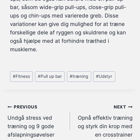
bar, såsom wide-grip pull-ups, close-grip pull-
ups og chin-ups med varierede greb. Disse
variationer kan give dig mulighed for at træne
forskellige dele af ryggen og skuldrene og kan
også hjælpe med at forhindre træthed i
musklerne.
Post
#
Fitness
#
Pull up bar
#
træning
#
Udstyr
Tags:
Indlægsnavigation
PREVIOUS
NEXT
Undgå stress ved
Opnå effektiv træning
træning og 9 gode
og styrk din krop med
afslapningsøvelser
en crosstrainer