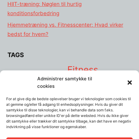
HIIT-træning: Nøglen til hurtig
konditionsforbedring
Hjemmetræning vs. Fitnesscenter: Hvad virker
bedst for hvem?
TAGS
Fitness
Balanceudstyr
Burpees
Crosstrainer
hjemme
Administrer samtykke til
hjemmetræning
Hjemmetræningsmaskiner
Håndvægte
Kettlebells
Kettlebell
cookies
motivation
swings
kost
livsstil
lunges
løb
løbebånd
mad
motivationen
For at give dig de bedste oplevelser bruger vi teknologier som cookies til
Mountain climbers
Planken
psykologi
Pull up bar
Push-ups
at gemme og/eller få adgang til enhedsoplysninger. Hvis du giver dit
sund
ribbe
Ribber
Romaskine
Selvkontrol
skade
Squat
squats
Stress
samtykke til disse teknologier, kan vi behandle data som f.eks.
træning
browsingadfærd eller unikke ID'er på dette websted. Hvis du ikke giver
Træningsbænk
Træningselastikker
træningspartner
dit samtykke eller trækker dit samtykke tilbage, kan det have en negativ
indvirkning på visse funktioner og egenskaber.
Udstyr
øvelse
Vægte
Yoga- og træningsmåtter:
øvelser