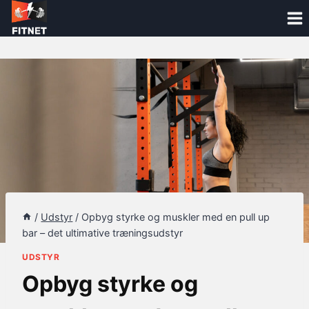
Skip
to
content
/
Udstyr
/
Opbyg styrke og muskler med en pull up
bar – det ultimative træningsudstyr
UDSTYR
Opbyg styrke og