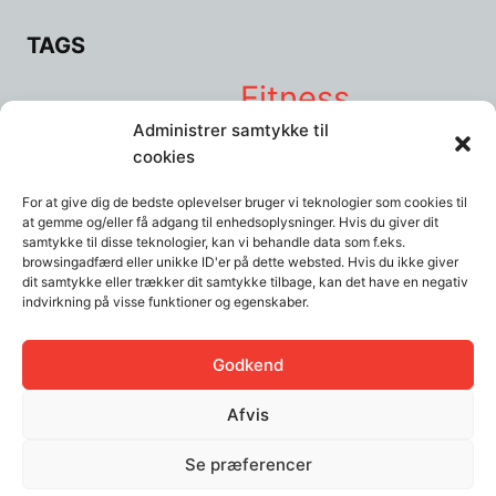
TAGS
Fitness
Balanceudstyr
Burpees
Crosstrainer
hjemme
Administrer samtykke til
hjemmetræning
Hjemmetræningsmaskiner
Håndvægte
Kettlebells
Kettlebell
cookies
motivation
swings
kost
livsstil
lunges
løb
løbebånd
mad
motivationen
For at give dig de bedste oplevelser bruger vi teknologier som cookies til
Mountain climbers
Planken
psykologi
Pull up bar
Push-ups
at gemme og/eller få adgang til enhedsoplysninger. Hvis du giver dit
sund
ribbe
Ribber
Romaskine
Selvkontrol
skade
Squat
squats
Stress
samtykke til disse teknologier, kan vi behandle data som f.eks.
træning
browsingadfærd eller unikke ID'er på dette websted. Hvis du ikke giver
Træningsbænk
Træningselastikker
træningspartner
dit samtykke eller trækker dit samtykke tilbage, kan det have en negativ
indvirkning på visse funktioner og egenskaber.
Udstyr
øvelse
Vægte
Yoga- og træningsmåtter:
øvelser
Godkend
Afvis
Se præferencer
© 2026
Fitnet - Fitness og træningsnetværk