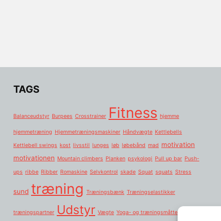
TAGS
Fitness
Balanceudstyr
Burpees
Crosstrainer
hjemme
hjemmetræning
Hjemmetræningsmaskiner
Håndvægte
Kettlebells
motivation
Kettlebell swings
kost
livsstil
lunges
løb
løbebånd
mad
motivationen
Mountain climbers
Planken
psykologi
Pull up bar
Push-
ups
ribbe
Ribber
Romaskine
Selvkontrol
skade
Squat
squats
Stress
træning
sund
Træningsbænk
Træningselastikker
Udstyr
træningspartner
Vægte
Yoga- og træningsmåtter: