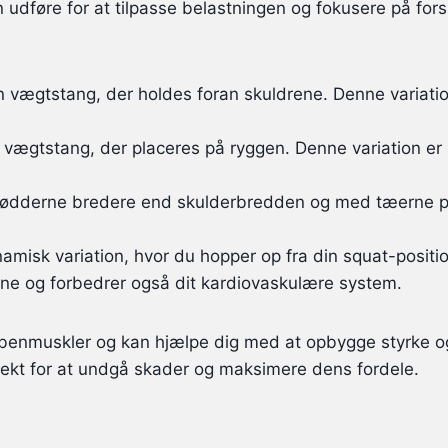
 udføre for at tilpasse belastningen og fokusere på for
n vægtstang, der holdes foran skuldrene. Denne variat
 vægtstang, der placeres på ryggen. Denne variation e
ødderne bredere end skulderbredden og med tæerne p
isk variation, hvor du hopper op fra din squat-position
ne og forbedrer også dit kardiovaskulære system.
e benmuskler og kan hjælpe dig med at opbygge styrke og
orrekt for at undgå skader og maksimere dens fordele.