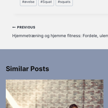
#
øvelse
#
Squat
#
squats
Tags:
Indlægsnavigation
PREVIOUS
Hjemmetræning og hjemme fitness: Fordele, ulem
Similar Posts