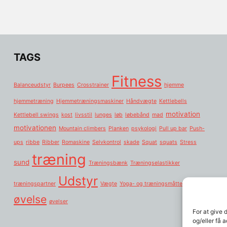
TAGS
Fitness
Balanceudstyr
Burpees
Crosstrainer
hjemme
hjemmetræning
Hjemmetræningsmaskiner
Håndvægte
Kettlebells
motivation
Kettlebell swings
kost
livsstil
lunges
løb
løbebånd
mad
motivationen
Mountain climbers
Planken
psykologi
Pull up bar
Push-
ups
ribbe
Ribber
Romaskine
Selvkontrol
skade
Squat
squats
Stress
træning
sund
Træningsbænk
Træningselastikker
Udstyr
træningspartner
Vægte
Yoga- og træningsmåtter:
øvelse
øvelser
For at give 
og/eller få 