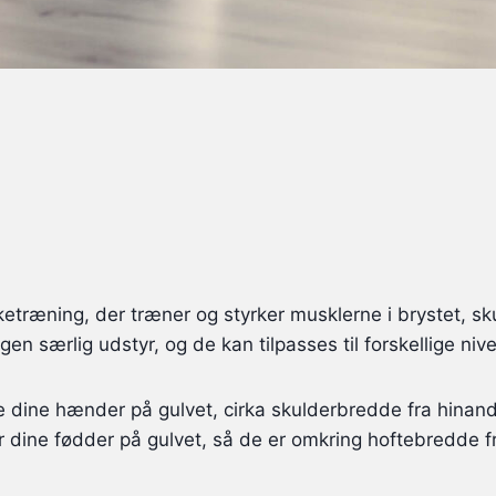
ketræning, der træner og styrker musklerne i brystet, s
n særlig udstyr, og de kan tilpasses til forskellige nive
re dine hænder på gulvet, cirka skulderbredde fra hinand
dine fødder på gulvet, så de er omkring hoftebredde fra