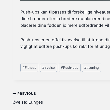
Push-ups kan tilpasses til forskellige niveau
dine hænder eller jo bredere du placerer dine
placerer dine fødder, jo mere udfordrende vi
Push-ups er en effektiv øvelse til at træne 
vigtigt at udføre push-ups korrekt for at un
Post
#
Fitness
#
øvelse
#
Push-ups
#
træning
Tags:
Indlægsnavigation
PREVIOUS
Øvelse: Lunges